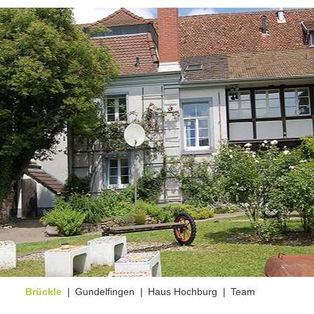
Brückle
|
Gundelfingen
|
Haus Hochburg
|
Team